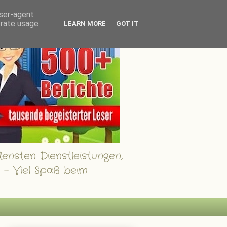
user-agent
erate usage
LEARN MORE
GOT IT
ensten Dienstleistungen,
 - Viel Spaß beim