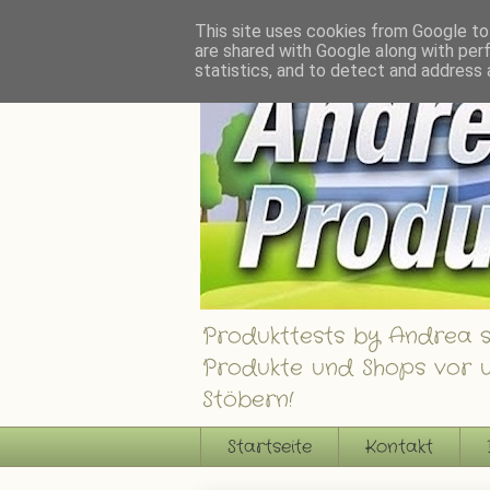
Andrea´s Produkttests - Ein Blog über interessante Produkte, Shops und Gew
This site uses cookies from Google to 
are shared with Google along with per
statistics, and to detect and address 
Produkttests by Andrea st
Produkte und Shops vor u
Stöbern!
Startseite
Kontakt