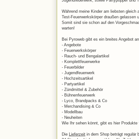
Jugendfeuerwerk, sowie Partypopper und T
Während meine Kinder am liebsten gleich a
Test-Feuerwerkskörper draußen gelassen und
Somit sind sie schon auf den Vorgeschmac
warten!
Bei Pyroweb gibt es ein breites Angebot an 
- Angebote
- Feuerwerkskörper
- Rauch- und Bengalartikel
- Komplettfeuerwerke
- Feuerbilder
- Jugendfeuerwerk
- Hochzeitsartikel
- Partyartikel
- Zündmittel & Zubehör
- Bühnenfeuerwerk
- Lyco, Brandpacks & Co
- Merchandising & Co
- Modellbau
- Neuheiten
Wie Ihr sehen könnt, gibt es hier Produkte
Die
Lieferzeit
in dem Shop beträgt regulär 