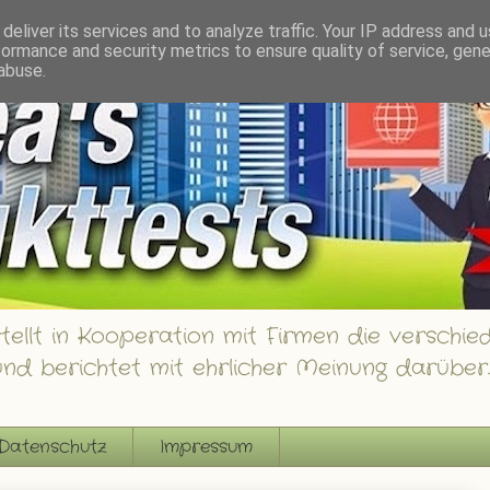
innspiele
deliver its services and to analyze traffic. Your IP address and 
formance and security metrics to ensure quality of service, gen
abuse.
ellt in Kooperation mit Firmen die verschied
nd berichtet mit ehrlicher Meinung darüber.
Datenschutz
Impressum