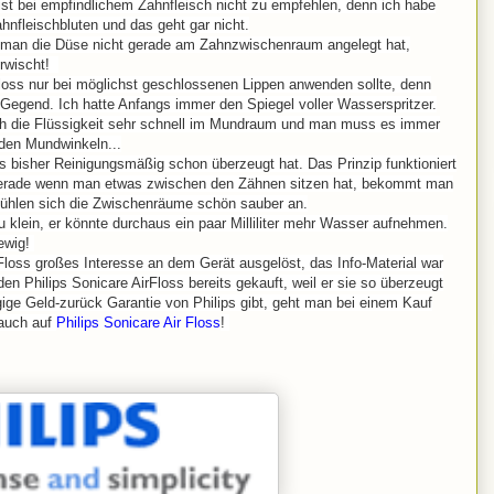
e ist bei empfindlichem Zahnfleisch nicht zu empfehlen, denn ich habe
nfleischbluten und das geht gar nicht.
 man die Düse nicht gerade am Zahnzwischenraum angelegt hat,
erwischt!
Floss nur bei möglichst geschlossenen Lippen anwenden sollte, denn
e Gegend. Ich hatte Anfangs immer den Spiegel voller Wasserspritzer.
ch die Flüssigkeit sehr schnell im Mundraum und man muss es immer
 den Mundwinkeln...
s bisher Reinigungsmäßig schon überzeugt hat. Das Prinzip funktioniert
 Gerade wenn man etwas zwischen den Zähnen sitzen hat, bekommt man
fühlen sich die Zwischenräume schön sauber an.
u klein, er könnte durchaus ein paar Milliliter mehr Wasser aufnehmen.
 ewig!
loss großes Interesse an dem Gerät ausgelöst, das Info-Material war
den Philips Sonicare AirFloss bereits gekauft, weil er sie so überzeugt
ägige Geld-zurück Garantie von Philips gibt, geht man bei einem Kauf
 auch auf
Philips Sonicare Air Floss
!