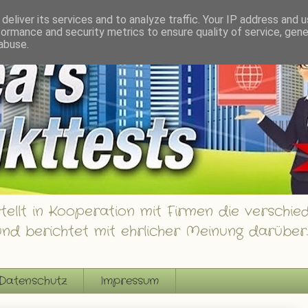
innspiele
deliver its services and to analyze traffic. Your IP address and 
formance and security metrics to ensure quality of service, gen
abuse.
ellt in Kooperation mit Firmen die verschied
nd berichtet mit ehrlicher Meinung darüber.
Datenschutz
Impressum