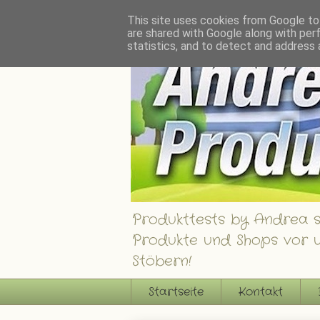
Andrea´s Produkttests - Ein Blog über interessante Produkte, Shops und Gew
This site uses cookies from Google to 
are shared with Google along with per
statistics, and to detect and address 
Produkttests by Andrea st
Produkte und Shops vor u
Stöbern!
Startseite
Kontakt