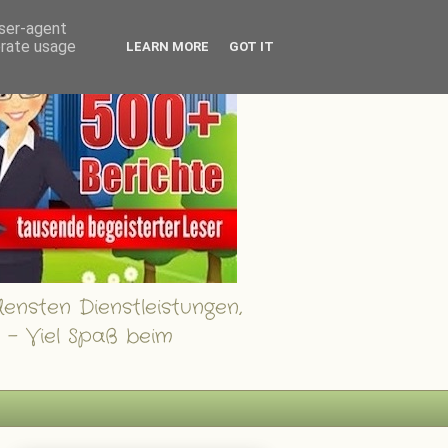
user-agent
erate usage
LEARN MORE
GOT IT
ensten Dienstleistungen,
 - Viel Spaß beim