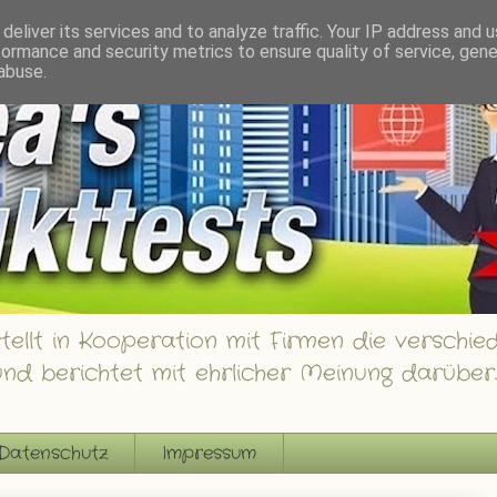
innspiele
deliver its services and to analyze traffic. Your IP address and 
formance and security metrics to ensure quality of service, gen
abuse.
ellt in Kooperation mit Firmen die verschied
nd berichtet mit ehrlicher Meinung darüber.
Datenschutz
Impressum