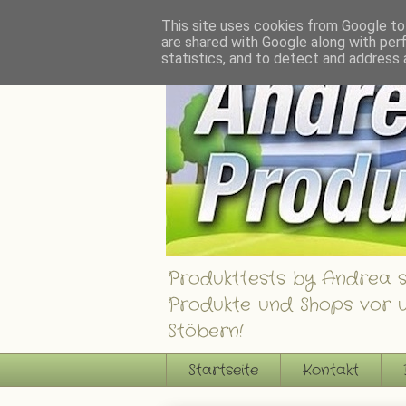
Andrea´s Produkttests - Ein Blog über interessante Produkte, Shops und Gew
This site uses cookies from Google to 
are shared with Google along with per
statistics, and to detect and address 
Produkttests by Andrea st
Produkte und Shops vor u
Stöbern!
Startseite
Kontakt