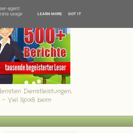
user-agent
erate usage
LEARN MORE
GOT IT
ensten Dienstleistungen,
 - Viel Spaß beim