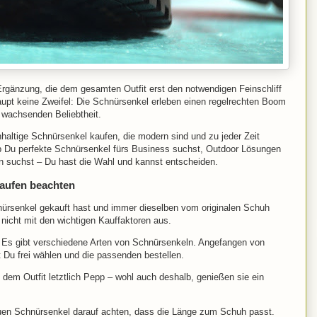
 Ergänzung, die dem gesamten Outfit erst den notwendigen Feinschliff
haupt keine Zweifel: Die Schnürsenkel erleben einen regelrechten Boom
g wachsenden Beliebtheit.
altige Schnürsenkel kaufen, die modern sind und zu jeder Zeit
ob Du perfekte Schnürsenkel fürs Business suchst, Outdoor Lösungen
nten suchst – Du hast die Wahl und kannst entscheiden.
aufen beachten
ürsenkel gekauft hast und immer dieselben vom originalen Schuh
 nicht mit den wichtigen Kauffaktoren aus.
 Es gibt verschiedene Arten von Schnürsenkeln. Angefangen von
t Du frei wählen und die passenden bestellen.
em Outfit letztlich Pepp – wohl auch deshalb, genießen sie ein
en Schnürsenkel darauf achten, dass die Länge zum Schuh passt.