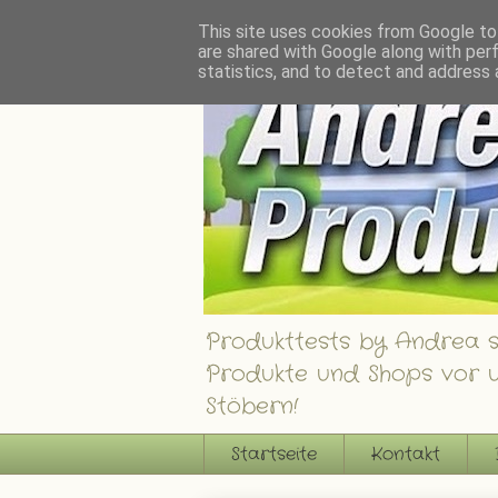
Andrea´s Produkttests - Ein Blog über interessante Produkte, Shops und Gew
This site uses cookies from Google to 
are shared with Google along with per
statistics, and to detect and address 
Produkttests by Andrea st
Produkte und Shops vor u
Stöbern!
Startseite
Kontakt