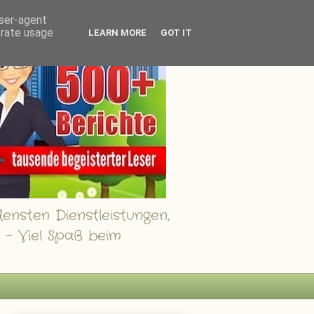
user-agent
erate usage
LEARN MORE
GOT IT
ensten Dienstleistungen,
 - Viel Spaß beim