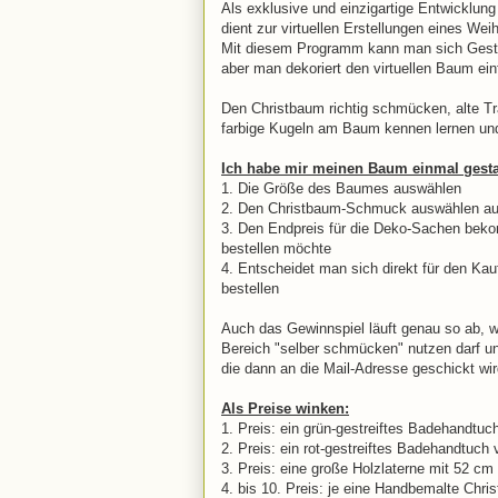
Als exklusive und einzigartige Entwicklun
dient zur virtuellen Erstellungen eines W
Mit diesem Programm kann man sich Gesta
aber man dekoriert den virtuellen Baum ei
Den Christbaum richtig schmücken, alte T
farbige Kugeln am Baum kennen lernen un
Ich habe mir meinen Baum einmal gestal
1. Die Größe des Baumes auswählen
2. Den Christbaum-Schmuck auswählen aus
3. Den Endpreis für die Deko-Sachen bekom
bestellen möchte
4. Entscheidet man sich direkt für den K
bestellen
Auch das Gewinnspiel läuft genau so ab, w
Bereich "selber schmücken" nutzen darf u
die dann an die Mail-Adresse geschickt wi
Als Preise winken:
1. Preis: ein grün-gestreiftes Badehandtu
2. Preis: ein rot-gestreiftes Badehandtuch
3. Preis: eine große Holzlaterne mit 52 c
4. bis 10. Preis: je eine Handbemalte Chr