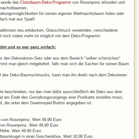
g wurde das
Christbaum-Deko-Programm
von Rosenprinz erfunden und
eihnachstbaumes.
ltungsmöglichkeiten für seinen eigenen Weihnachtsbaum holen oder
nfach mal aus Spaß!
raditionen neu entdecken, Glasschmuck verwenden, verschiedene
d noch vieles mehr ist möglich mit dem Deko-Programm.
tet und es war ganz einfach:
 den Dekorations-Sets oder aus dem Bereich "selber schmücken"
mt man gleich mitgeliefert, falls man sich die Sachen für seinen Baum
auf des Deko-Baumschmucks, kann man ihn direkt nach dem Dekorieren
ie beschrieben, nur das man dafür ausschließlich die Deko aus dem
nd am Ende des Gestaltungsvorgangs eine Postkarte erstellen muss,
rd, die unter dem Gewinnspiel-Button angegeben ist.
ch von Rosenprinz, Wert 49,90 Euro
 von Rosenprinz, Wert 49,90 Euro
m Höhe, Wert 49,80 Euro
istbaumkugel in einer Geschenkbox, Wert 18,90 Euro