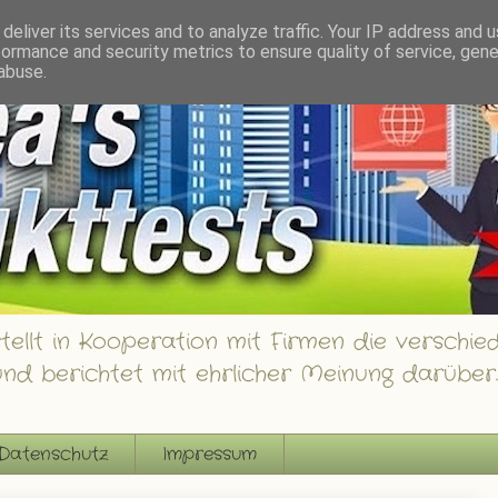
innspiele
deliver its services and to analyze traffic. Your IP address and 
formance and security metrics to ensure quality of service, gen
abuse.
ellt in Kooperation mit Firmen die verschied
nd berichtet mit ehrlicher Meinung darüber.
Datenschutz
Impressum