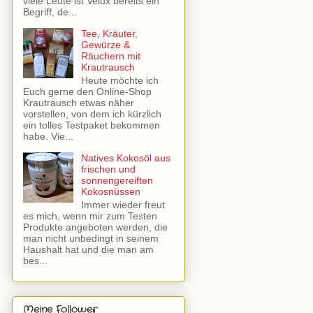
viele Leute ist Velux bereits ein
Begriff, de...
Tee, Kräuter,
Gewürze &
Räuchern mit
Krautrausch
Heute möchte ich
Euch gerne den Online-Shop
Krautrausch etwas näher
vorstellen, von dem ich kürzlich
ein tolles Testpaket bekommen
habe. Vie...
Natives Kokosöl aus
frischen und
sonnengereiften
Kokosnüssen
Immer wieder freut
es mich, wenn mir zum Testen
Produkte angeboten werden, die
man nicht unbedingt in seinem
Haushalt hat und die man am
bes...
Meine Follower