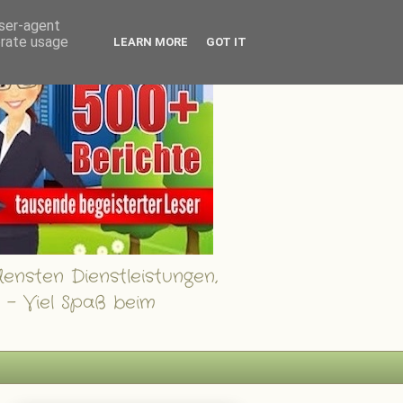
user-agent
erate usage
LEARN MORE
GOT IT
ensten Dienstleistungen,
 - Viel Spaß beim