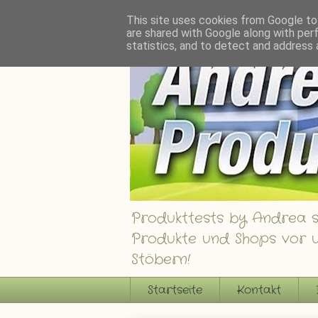
Andrea´s Produkttests - Ein Blog über interessante Produkte, Shops und Gew
This site uses cookies from Google to 
are shared with Google along with per
statistics, and to detect and address 
Produkttests by Andrea st
Produkte und Shops vor u
Stöbern!
Startseite
Kontakt