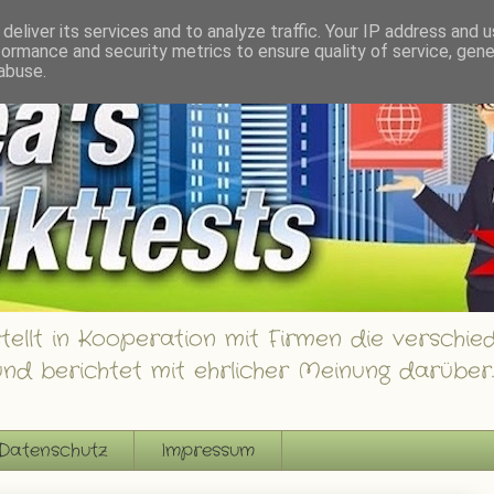
innspiele
deliver its services and to analyze traffic. Your IP address and 
formance and security metrics to ensure quality of service, gen
abuse.
ellt in Kooperation mit Firmen die verschied
nd berichtet mit ehrlicher Meinung darüber.
Datenschutz
Impressum