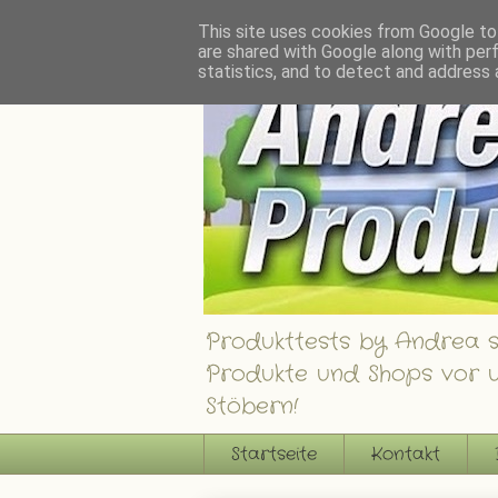
Andrea´s Produkttests - Ein Blog über interessante Produkte, Shops und Gew
This site uses cookies from Google to 
are shared with Google along with per
statistics, and to detect and address 
Produkttests by Andrea st
Produkte und Shops vor u
Stöbern!
Startseite
Kontakt