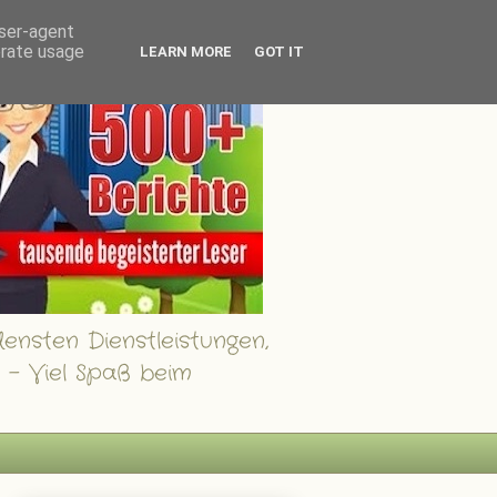
user-agent
erate usage
LEARN MORE
GOT IT
ensten Dienstleistungen,
 - Viel Spaß beim