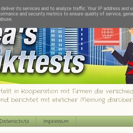
innspiele
deliver its services and to analyze traffic. Your IP address and 
formance and security metrics to ensure quality of service, gen
abuse.
ellt in Kooperation mit Firmen die verschied
nd berichtet mit ehrlicher Meinung darüber.
Datenschutz
Impressum