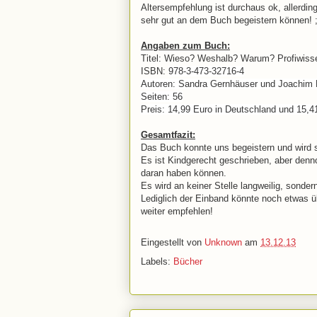
Altersempfehlung ist durchaus ok, allerdin
sehr gut an dem Buch begeistern können! ;
Angaben zum Buch:
Titel: Wieso? Weshalb? Warum? Profiwiss
ISBN:
978-3-473-32716-4
Autoren: Sandra Gernhäuser und Joachim
Seiten: 56
Preis: 14,99 Euro in Deutschland und 15,41
Gesamtfazit:
Das Buch konnte uns begeistern und wird si
Es ist Kindgerecht geschrieben, aber den
daran haben können.
Es wird an keiner Stelle langweilig, sondern
Lediglich der Einband könnte noch etwas 
weiter empfehlen!
Eingestellt von
Unknown
am
13.12.13
Labels:
Bücher