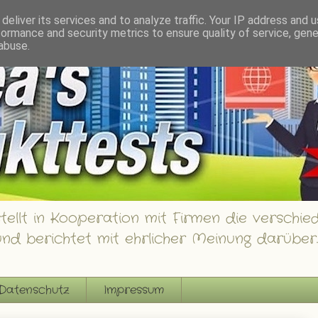
innspiele
deliver its services and to analyze traffic. Your IP address and 
formance and security metrics to ensure quality of service, gen
abuse.
ellt in Kooperation mit Firmen die verschied
nd berichtet mit ehrlicher Meinung darüber.
Datenschutz
Impressum