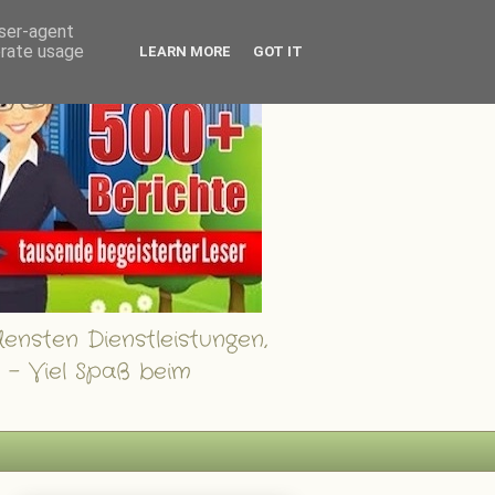
user-agent
erate usage
LEARN MORE
GOT IT
ensten Dienstleistungen,
 - Viel Spaß beim