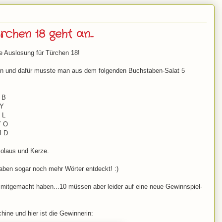
chen 18 geht an...
ie Auslosung für Türchen 18!
en und dafür musste man aus dem folgenden Buchstaben-Salat 5
 B
 Y
 L
Y O
J D
kolaus und Kerze.
ben sogar noch mehr Wörter entdeckt! :)
 mitgemacht haben...10 müssen aber leider auf eine neue Gewinnspiel-
hine und hier ist die Gewinnerin: