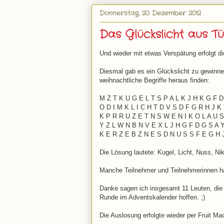
Donnerstag, 20. Dezember 2012
Das Glückslicht aus Tür
Und wieder mit etwas Verspätung erfolgt d
Diesmal gab es ein Glückslicht zu gewinn
weihnachtliche Begriffe heraus finden:
M Z T K U G E L T S P A L K J H K G F D
O D I M K L I C H T D V S D F G R H J K
K P R R U Z E T N S W E N I K O L A U S
Y Z L W N B N V E X L J H G F D G S A 
K E R Z E B Z N E S D N U S S F E G H 
Die Lösung lautete: Kugel, Licht, Nuss, Ni
Manche Teilnehmer und Teilnehmerinnen ha
Danke sagen ich insgesamt 11 Leuten, die
Runde im Adventskalender hoffen. ;)
Die Auslosung erfolgte wieder per Fruit Mac