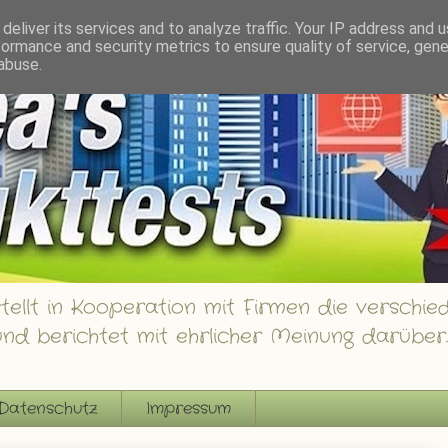
innspiele
deliver its services and to analyze traffic. Your IP address and 
formance and security metrics to ensure quality of service, gen
abuse.
ellt in Kooperation mit Firmen die verschied
nd berichtet mit ehrlicher Meinung darüber.
Datenschutz
Impressum