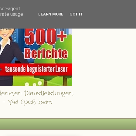
user-agent
erate usage
LEARN MORE
GOT IT
ensten Dienstleistungen,
 - Viel Spaß beim