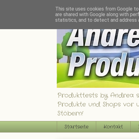
Andrea´s Produkttests - Ein Blog über interessante Produkte, Shops und Gew
This site uses cookies from Google to 
are shared with Google along with per
statistics, and to detect and address 
Produkttests by Andrea st
Produkte und Shops vor u
Stöbern!
Startseite
Kontakt