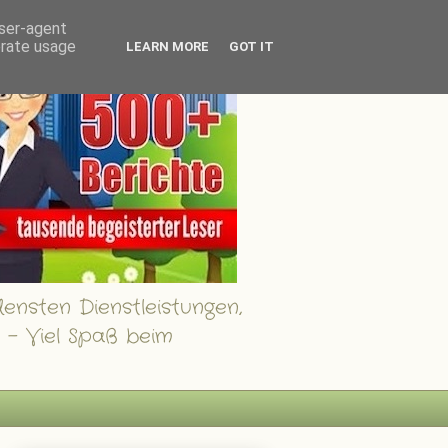
user-agent
erate usage
LEARN MORE
GOT IT
ensten Dienstleistungen,
 - Viel Spaß beim