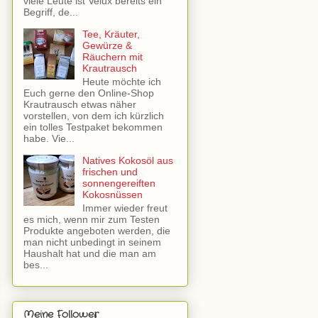
viele Leute ist Velux bereits ein
Begriff, de...
Tee, Kräuter,
Gewürze &
Räuchern mit
Krautrausch
Heute möchte ich
Euch gerne den Online-Shop
Krautrausch etwas näher
vorstellen, von dem ich kürzlich
ein tolles Testpaket bekommen
habe. Vie...
Natives Kokosöl aus
frischen und
sonnengereiften
Kokosnüssen
Immer wieder freut
es mich, wenn mir zum Testen
Produkte angeboten werden, die
man nicht unbedingt in seinem
Haushalt hat und die man am
bes...
Meine Follower