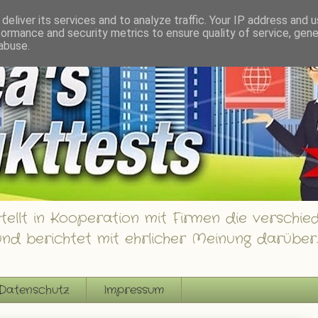
innspiele
deliver its services and to analyze traffic. Your IP address and 
formance and security metrics to ensure quality of service, gen
abuse.
ellt in Kooperation mit Firmen die verschied
nd berichtet mit ehrlicher Meinung darüber.
Datenschutz
Impressum