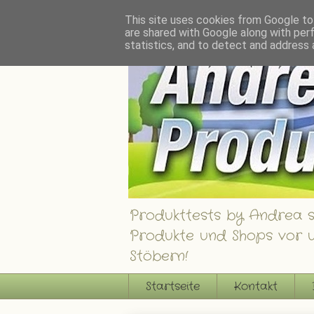
Andrea´s Produkttests - Ein Blog über interessante Produkte, Shops und Gew
This site uses cookies from Google to 
are shared with Google along with per
statistics, and to detect and address 
Produkttests by Andrea st
Produkte und Shops vor u
Stöbern!
Startseite
Kontakt